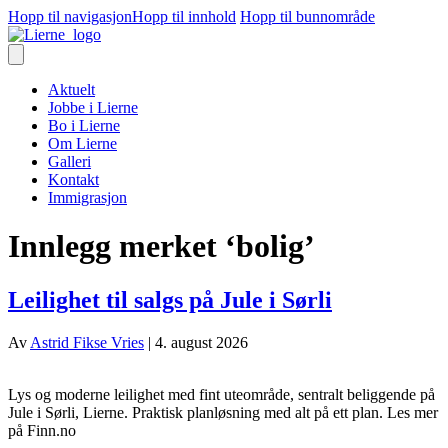
Hopp til navigasjon
Hopp til innhold
Hopp til bunnområde
Aktuelt
Jobbe i Lierne
Bo i Lierne
Om Lierne
Galleri
Kontakt
Immigrasjon
Innlegg merket ‘bolig’
Leilighet til salgs på Jule i Sørli
Av
Astrid Fikse Vries
|
4. august 2026
Lys og moderne leilighet med fint uteområde, sentralt beliggende på
Jule i Sørli, Lierne. Praktisk planløsning med alt på ett plan. Les mer
på Finn.no