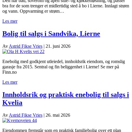
Den har bad, soverom og åpen stue- og kjøkkenløsning, og passer
bra for de som trenger et midlertidig sted å bo i Lierne. Innlagt strøm
og vann. Oppvarming er strøm…
Les mer
Bolig til salgs i Sandvika, Lierne
Av
Astrid Fikse Vries
|
21. juni 2026
Enebolig med godkjent utleiedel, innholdsrik eiendom, og romslig
garasje fra 2015. Sentral og fin beliggenhet i Lierne! Se mer på
Finn.no
Les mer
Innholdsrik og praktisk enebolig til salgs i
Kvelia
Av
Astrid Fikse Vries
|
26. mai 2026
Eiendommen fremstår som en praktisk familiebolig over ett plan