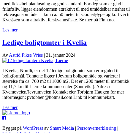
med fleksibel planløsning og god standard. For deg som er glad i
friluftsliv, ligger eiendommen attraktivt til med umiddelbar nærhet til
rekreasjonsområder – kun ca. 50 meter til scooterløype og kort vei til
Kvesjøen som attraktivt ferskvannsfiske. Se mer på Finn.no.
Les mer
Ledige boligtomter i Kvelia
Av
Astrid Fikse Vries
|
31. januar 2024
I Kvelia, Nordli, er det 12 ledige boligtomter som er regulert til
boligformål. Tomtene ligger i Jevrum boligområde og varierer i
størrelse fra ca. 700 m2 til 1000 m2. Det er 1200 meter til matbutikk
og 11,7 km til Lierne kommunesenter (Sandvika). Adresse:
Kvemoveien/Jevrumveien Kontakt eier Torbjørn Haugen for mer
informasjon: pvtobben@hotmail.com Link til kommunekart.
Les mer
Bygget på
WordPress
av
Smart Media
|
Personvernerklæring
|