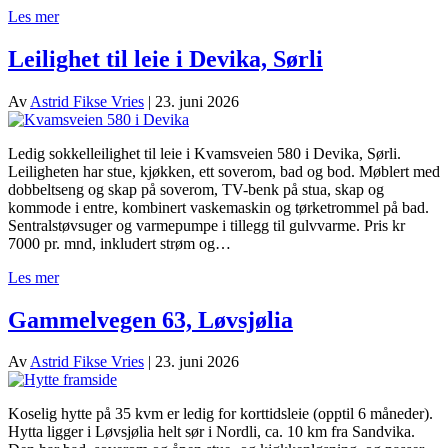
Les mer
Leilighet til leie i Devika, Sørli
Av
Astrid Fikse Vries
|
23. juni 2026
Ledig sokkelleilighet til leie i Kvamsveien 580 i Devika, Sørli.
Leiligheten har stue, kjøkken, ett soverom, bad og bod. Møblert med
dobbeltseng og skap på soverom, TV-benk på stua, skap og
kommode i entre, kombinert vaskemaskin og tørketrommel på bad.
Sentralstøvsuger og varmepumpe i tillegg til gulvvarme. Pris kr
7000 pr. mnd, inkludert strøm og…
Les mer
Gammelvegen 63, Løvsjølia
Av
Astrid Fikse Vries
|
23. juni 2026
Koselig hytte på 35 kvm er ledig for korttidsleie (opptil 6 måneder).
Hytta ligger i Løvsjølia helt sør i Nordli, ca. 10 km fra Sandvika.