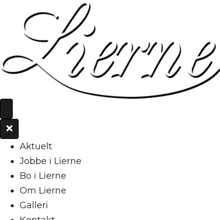
Aktuelt
Jobbe i Lierne
Bo i Lierne
Om Lierne
Galleri
Kontakt